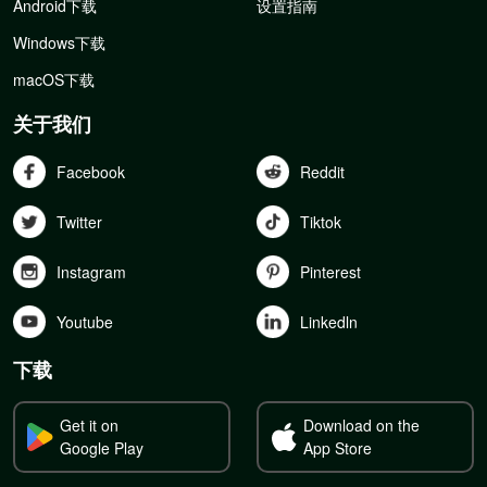
Android下载
设置指南
Windows下载
macOS下载
关于我们
Facebook
Reddit
Twitter
Tiktok
Instagram
Pinterest
Youtube
Linkedln
下载
Get it on
Download on the
Google Play
App Store